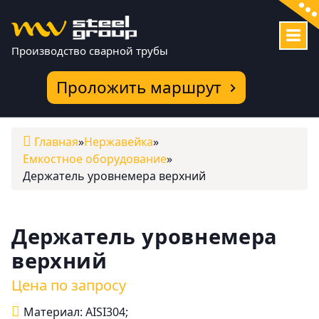
Перейти
к
содержимому
Производство сварной трубы
Проложить маршрут
Главная
»
Нержавейка
»
Емкостное оборудование
»
Держатель уровнемера верхний
Держатель уровнемера
верхний
Цена по запросу
Материал: AISI304;