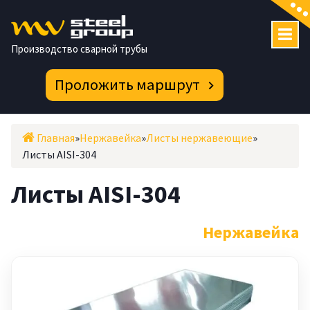
Перейти
к
содержимому
Производство сварной трубы
Проложить маршрут
Главная
»
Нержавейка
»
Листы нержавеющие
»
Листы AISI-304
Листы AISI-304
Нержавейка