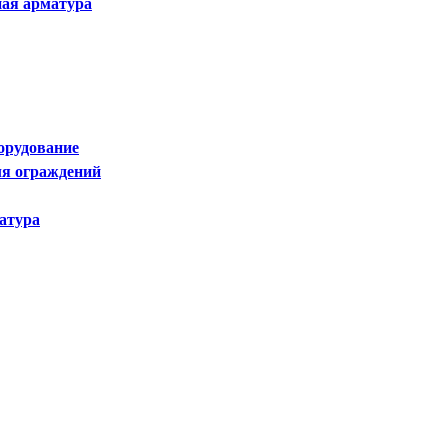
ая арматура
орудование
я ограждений
атура