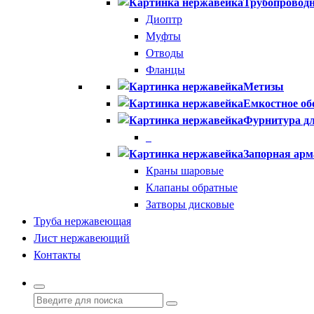
Трубопроводн
Диоптр
Муфты
Отводы
Фланцы
Метизы
Емкостное об
Фурнитура дл
Запорная арм
Краны шаровые
Клапаны обратные
Затворы дисковые
Труба нержавеющая
Лист нержавеющий
Контакты