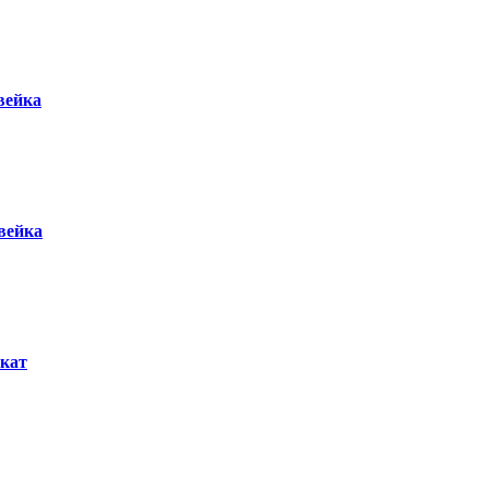
вейка
вейка
кат