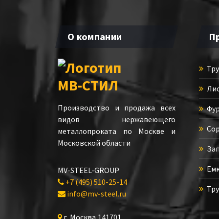
О компании
П
Тру
Лис
Производство и продажа всех
Фур
видов нержавеющего
Сор
металлопроката по Москве и
Московской области
Зап
Емк
MV-STEEL-GROUP
+7 (495) 510-25-14
Тру
info@mv-steel.ru
г.
Москва
,
141701
,