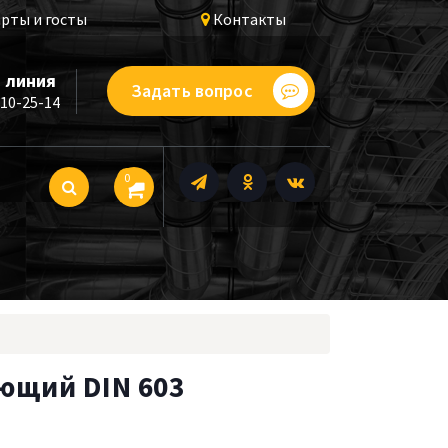
рты и госты
Контакты
 линия
Задать вопрос
510-25-14
0
ющий DIN 603