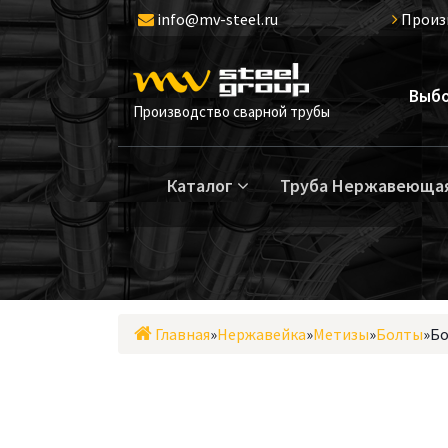
Перейти
info@mv-steel.ru
Произ
к
содержимому
Выбо
Производство сварной трубы
Каталог
Труба Нержавеюща
Главная
»
Нержавейка
»
Метизы
»
Болты
»
Бо