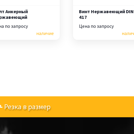
лт Анкерный
Винт Нержавеющий DIN
ржавеющий
417
на по запросу
Цена по запросу
наличие
нали
Резка в размер