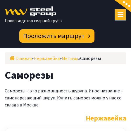
Перейти
к
содержимому
Производство сварной трубы
Проложить маршрут
Главная
»
Нержавейка
»
Метизы
»
Саморезы
Саморезы
Саморезы – это разновидность шурупа. Иное название –
самонарезающий шуруп. Купить саморез можно у нас со
склада в Москве.
Нержавейка