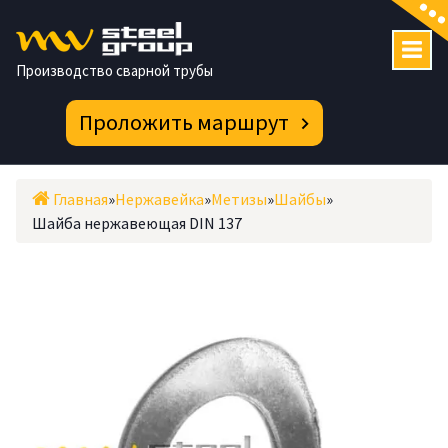
Перейти
к
содержимому
Производство сварной трубы
Проложить маршрут
Главная
»
Нержавейка
»
Метизы
»
Шайбы
»
Шайба нержавеющая DIN 137