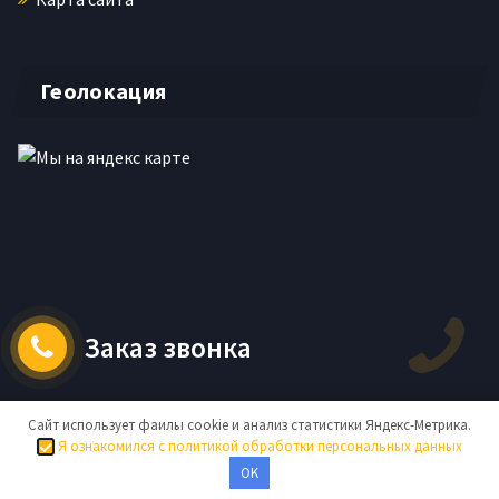
Геолокация
Заказ звонка
Сайт использует фаилы cookie и анализ статистики Яндекс-Метрика.
Я ознакомился с политикой обработки персональных данных
Права защищены © 2026 Нержавейка в
OK
Москве