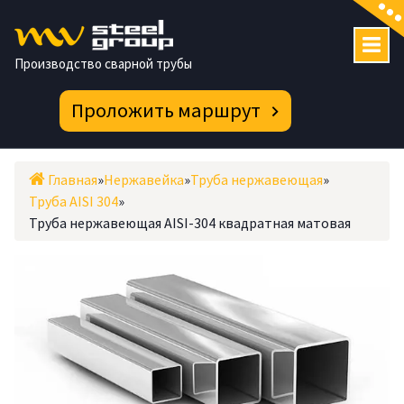
Перейти
к
содержимому
Производство сварной трубы
Проложить маршрут
Главная
»
Нержавейка
»
Труба нержавеющая
»
Труба AISI 304
»
Труба нержавеющая AISI-304 квадратная матовая