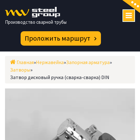
Перейти
к
содержимому
Производство сварной трубы
Проложить маршрут
Главная
»
Нержавейка
»
Запорная арматура
»
Затворы
»
Затвор дисковый ручка (сварка-сварка) DIN