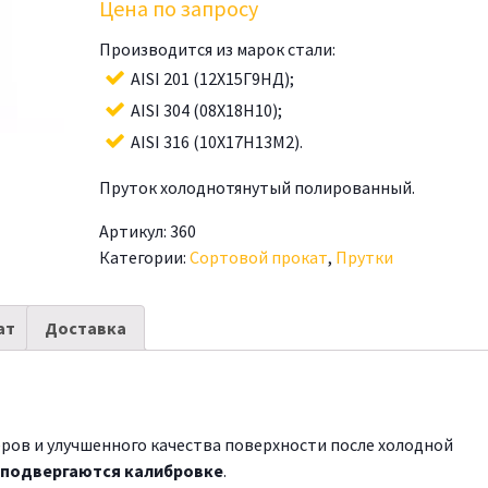
Цена по запросу
Производится из марок стали:
AISI 201 (12Х15Г9НД);
AISI 304 (08Х18Н10);
AISI 316 (10Х17Н13М2).
Пруток холоднотянутый полированный.
Артикул:
360
Категории:
Сортовой прокат
,
Прутки
ат
Доставка
ов и улучшенного качества поверхности после холодной
 подвергаются калибровке
.