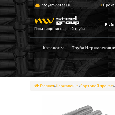
Перейти
info@mv-steel.ru
Произ
к
содержимому
Выбо
Производство сварной трубы
Каталог
Труба Нержавеюща
Главная
»
Нержавейка
»
Сортовой прокат
»