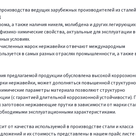
 производства ведущих зарубежных производителей из сталей 
1
ома, а также наличия никеля, молибдена и других легирующих
изико-химические свойства, актуальные для эксплуатации в
ных условиях.
речисленных марок нержавейки отвечают международным
льзуется в самых разных отраслях промышленности, а также 
ния предлагаемой продукции обусловлена высокой коррозион
арки нержавейки, может дополняться повышенной структурн
химические параметры материала позволяют структурно
кции (с гарантией длительной коррозионной устойчивости). 
 заготовок нержавеющие прутки в зависимости от марки ста
еобходимыми эксплуатационными характеристиками.
т от качества используемой в производстве стали и класса
дложений и их стоимость представлены в нашем прайс листе 