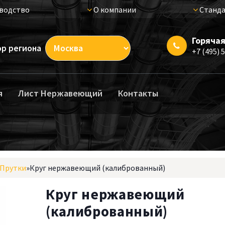
водство
О компании
Станда
Горячая
р региона
+7 (495) 
я
Лист Нержавеющий
Контакты
Прутки
»
Круг нержавеющий (калиброванный)
Круг нержавеющий
(калиброванный)