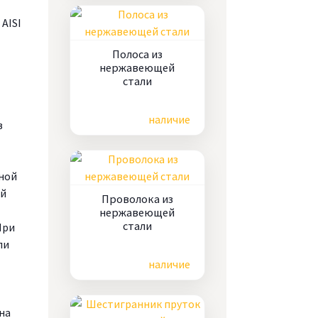
AISI
Полоса из
нержавеющей
стали
Цена по запросу
наличие
в
ной
ой
Проволока из
нержавеющей
стали
При
ли
Цена по запросу
наличие
на