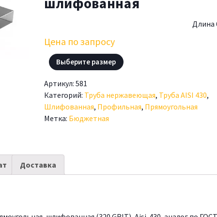
шлифованная
Длина 
Цена по запросу
Выберите размер
Артикул:
581
Категорий:
Труба нержавеющая
,
Труба AISI 430
,
Шлифованная
,
Профильная
,
Прямоугольная
Метка:
Бюджетная
ат
Доставка
оугольная, шлифованная (320 GRIT), Aisi-430, аналог по ГОС