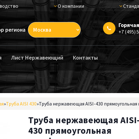
водство
О компании
Станда
Горячая
р региона
+7 (495) 
я
Лист Нержавеющий
Контакты
ая
»
Труба AISI 430
»
Труба нержавеющая AISI-430 прямоугольна
Труба нержавеющая AISI
430 прямоугольная