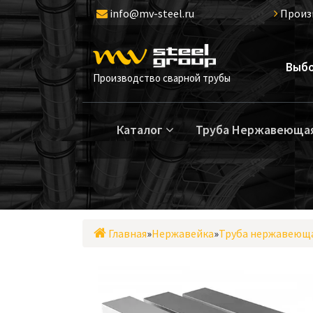
Перейти
info@mv-steel.ru
Произ
к
содержимому
Выбо
Производство сварной трубы
Каталог
Труба Нержавеюща
Главная
»
Нержавейка
»
Труба нержавеющ