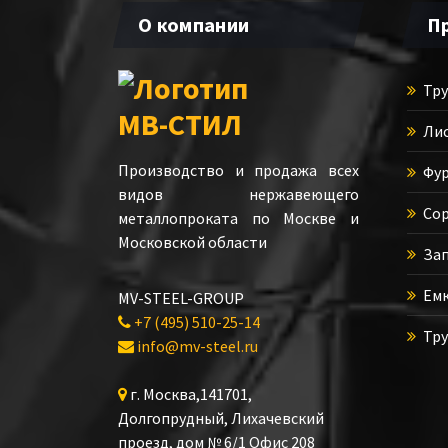
О компании
П
Тру
Лис
Производство и продажа всех
Фур
видов нержавеющего
Сор
металлопроката по Москве и
Московской области
Зап
Емк
MV-STEEL-GROUP
+7 (495) 510-25-14
Тру
info@mv-steel.ru
г.
Москва
,
141701
,
Долгопрудный,
Лихачевский
проезд, дом № 6/1
Офис 208