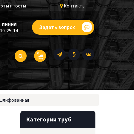
рты и госты
Контакты
 линия
Задать вопрос
510-25-14
0
я шлифованная
-
Категории труб