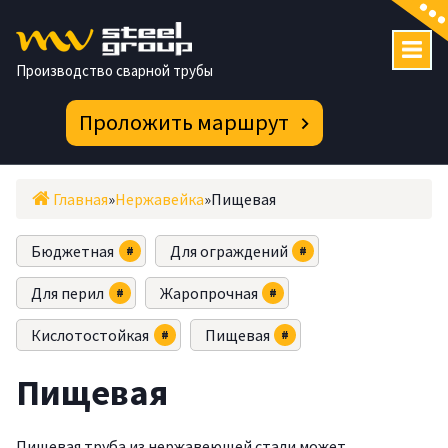
Перейти
к
содержимому
Производство сварной трубы
Проложить маршрут
Главная
»
Нержавейка
»
Пищевая
Бюджетная
Для ограждений
Для перил
Жаропрочная
Кислотостойкая
Пищевая
Пищевая
Пищевая труба из нержавеющей стали может